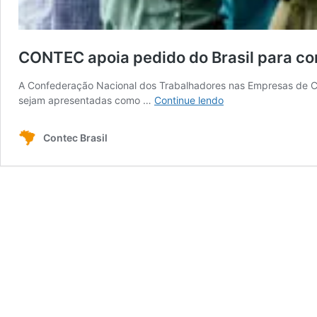
CONTEC apoia pedido do Brasil para c
A Confederação Nacional dos Trabalhadores nas Empresas de Cré
CONTEC
sejam apresentadas como …
Continue lendo
apoia
pedido
Contec Brasil
do
Brasil
para
comando
feminino
da
ONU