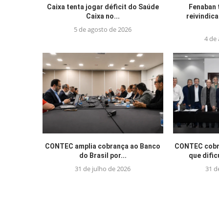
Caixa tenta jogar déficit do Saúde
Fenaban 
Caixa no...
reivindic
5 de agosto de 2026
4 de
CONTEC amplia cobrança ao Banco
CONTEC cobra
do Brasil por...
que difi
31 de julho de 2026
31 d