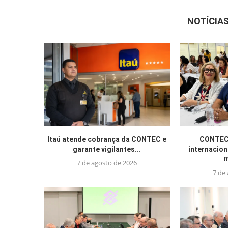
NOTÍCIA
Itaú atende cobrança da CONTEC e
CONTEC 
garante vigilantes...
internacion
m
7 de agosto de 2026
7 de