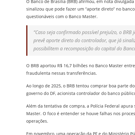
O Banco de Brasília (BRB) afirmou, em nota divulgada n
sinalizou que pode fazer um “aporte direto” no banco
questionáveis com o Banco Master.
“Caso seja confirmado possível prejuízo, o BRB 
prevê aporte direto do controlador, que já sina
possibilitem a recomposição do capital do Banco
O BRB aportou R$ 16,7 bilhões no Banco Master entre 2
fraudulenta nessas transferências.
Ao longo de 2025, o BRB tentou comprar boa parte d
governo do DF, acionista controlador do banco públic
Além da tentativa de compra, a Polícia Federal apura 
Master. O foco é entender se houve falhas nos proces
operações.
Em novembro, uma operação da PF e do Ministério Púb