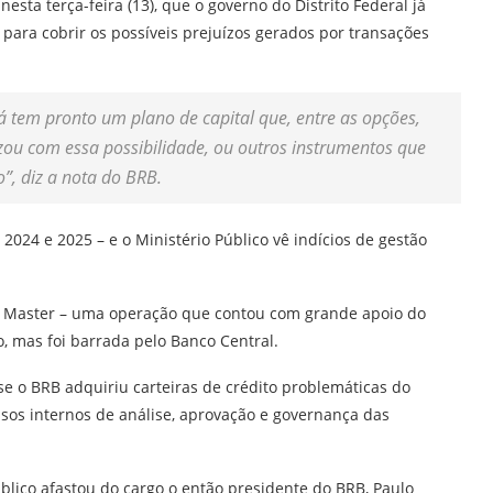
esta terça-feira (13), que o governo do Distrito Federal já
 para cobrir os possíveis prejuízos gerados por transações
já tem pronto um plano de capital que, entre as opções,
lizou com essa possibilidade, ou outros instrumentos que
”, diz a nota do BRB.
024 e 2025 – e o Ministério Público vê indícios de gestão
o Master – uma operação que contou com grande apoio do
o, mas foi barrada pelo Banco Central.
se o BRB adquiriu carteiras de crédito problemáticas do
sos internos de análise, aprovação e governança das
lico afastou do cargo o então presidente do BRB, Paulo