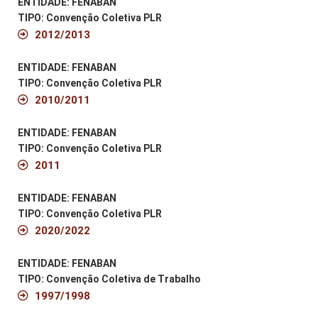
ENTIDADE: FENABAN
TIPO: Convenção Coletiva PLR
2012/2013
ENTIDADE: FENABAN
TIPO: Convenção Coletiva PLR
2010/2011
ENTIDADE: FENABAN
TIPO: Convenção Coletiva PLR
2011
ENTIDADE: FENABAN
TIPO: Convenção Coletiva PLR
2020/2022
ENTIDADE: FENABAN
TIPO: Convenção Coletiva de Trabalho
1997/1998