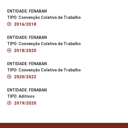
ENTIDADE: FENABAN
TIPO: Convenção Coletiva de Trabalho
2016/2018
ENTIDADE: FENABAN
TIPO: Convenção Coletiva de Trabalho
2018/2020
ENTIDADE: FENABAN
TIPO: Convenção Coletiva de Trabalho
2020/2022
ENTIDADE: FENABAN
TIPO: Aditivos
2019/2020