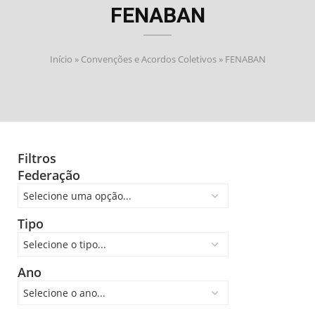
FENABAN
Início
»
Convenções e Acordos Coletivos
»
FENABAN
Filtros
Federação
Tipo
Ano