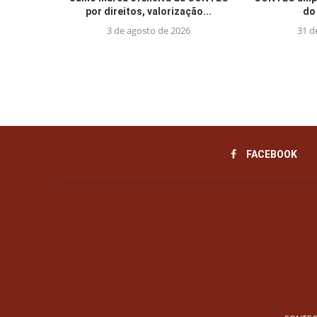
por direitos, valorização...
do 
3 de agosto de 2026
31 d
FACEBOOK