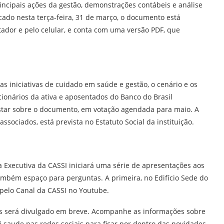
rincipais ações da gestão, demonstrações contábeis e análise
cado nesta terça-feira, 31 de março, o documento está
tador e pelo celular, e conta com uma versão PDF, que
 iniciativas de cuidado em saúde e gestão, o cenário e os
cionários da ativa e aposentados do Banco do Brasil
star sobre o documento, em votação agendada para maio. A
associados, está prevista no Estatuto Social da instituição.
ria Executiva da CASSI iniciará uma série de apresentações aos
também espaço para perguntas. A primeira, no Edifício Sede do
o pelo Canal da CASSI no Youtube.
s será divulgado em breve. Acompanhe as informações sobre
i.saude nas redes sociais para ficar por dentro das novidades