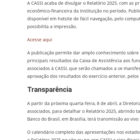
A CASSI acaba de divulgar o Relatório 2025, com as p
econômico-financeira da Instituição no período. Publi
disponível em hotsite de fácil navegação, pelo compu
possibilita a impressão.
Acesse aqui
A publicação permite dar amplo conhecimento sobre as
principais resultados da Caixa de Assistência aos fun
associados à CASSI, que serão chamados a se manife
aprovação dos resultados do exercício anterior, pelos 
Transparência
A partir da próxima quarta-feira, 8 de abril, a Direto
associados, para detalhar o Relatório 2025, abrindo 
Banco do Brasil, em Brasília, terá transmissão ao viv
O calendário completo das apresentações nos estado
o Relatório 2025 no site ou no app CASSI e siga @cass