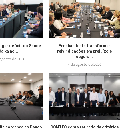
jogar déficit do Saúde
Fenaban tenta transformar
Caixa no...
reivindicações em prejuízo e
segura...
 agosto de 2026
4 de agosto de 2026
ia cobrança ao Banco
CONTEC cobra retirada de critérios