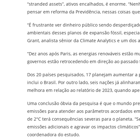
“stranded assets”, ativos encalhados, é enorme. “Ne
pensar em reforma da Previdência, nessas coisas que 
“É frustrante ver dinheiro público sendo desperdiça
ambientais desses planos de expansão fóssil, especia
Grant, analista sênior da Climate Analytics e um dos a
“Dez anos após Paris, as energias renováveis estão mu
governos estão retrocedendo em direção ao passado f
Dos 20 países pesquisados, 17 planejam aumentar a 
inclui o Brasil. Por outro lado, seis nações já alinh
melhora em relação ao relatório de 2023, quando ape
Uma conclusão óbvia da pesquisa é que o mundo pre
emissões para atender aos parâmetros acordados em 
de 2°C terá consequências severas para o planeta. “S
emissões adicionais e agravar os impactos climáticos”
coordenadora do estudo.