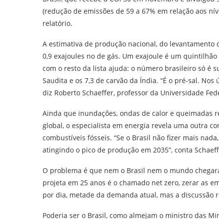
(redução de emissões de 59 a 67% em relação aos nív
relatório.
A estimativa de produção nacional, do levantamento de
0,9 exajoules no de gás. Um exajoule é um quintilhão
com o resto da lista ajuda: o número brasileiro só é 
Saudita e os 7,3 de carvão da Índia. “É o pré-sal. Nos 
diz Roberto Schaeffer, professor da Universidade Fede
Ainda que inundações, ondas de calor e queimadas r
global, o especialista em energia revela uma outra
combustíveis fósseis. “Se o Brasil não fizer mais nad
atingindo o pico de produção em 2035”, conta Schaeffe
O problema é que nem o Brasil nem o mundo chegará 
projeta em 25 anos é o chamado net zero, zerar as em
por dia, metade da demanda atual, mas a discussão re
Poderia ser o Brasil, como almejam o ministro das Min