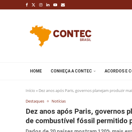
HOME
CONHEÇA A CONTEC
ACORDOS E 
Início
»
Dez anos após Paris, governos planejam produzir mai
Destaques
Notícias
Dez anos após Paris, governos p
de combustível fóssil permitido 
Dados de 20 países mostram 120% mais exp