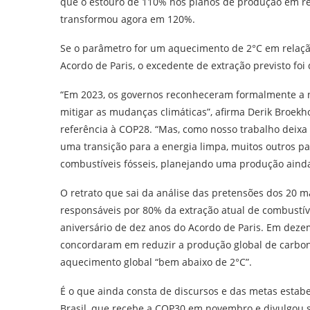
que o estouro de 110% nos planos de produção em re
transformou agora em 120%.
Se o parâmetro for um aquecimento de 2°C em relação 
Acordo de Paris, o excedente de extração previsto fo
“Em 2023, os governos reconheceram formalmente a n
mitigar as mudanças climáticas”, afirma Derik Broekho
referência à COP28. “Mas, como nosso trabalho deix
uma transição para a energia limpa, muitos outros 
combustíveis fósseis, planejando uma produção ainda
O retrato que sai da análise das pretensões dos 20 m
responsáveis por 80% da extração atual de combustív
aniversário de dez anos do Acordo de Paris. Em deze
concordaram em reduzir a produção global de carbono
aquecimento global “bem abaixo de 2°C”.
É o que ainda consta de discursos e das metas estab
Brasil, que recebe a COP30 em novembro e divulgou 