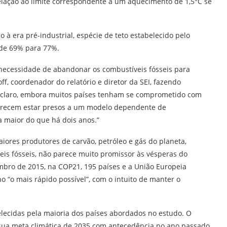
lação ao limite correspondente a um aquecimento de 1,5°C se
à era pré-industrial, espécie de teto estabelecido pelo
i de 69% para 77%.
ecessidade de abandonar os combustíveis fósseis para
ff, coordenador do relatório e diretor da SEI, fazendo
a claro, embora muitos países tenham se comprometido com
parecem estar presos a um modelo dependente de
 maior do que há dois anos.”
aiores produtores de carvão, petróleo e gás do planeta,
eis fósseis, não parece muito promissor às vésperas do
mbro de 2015, na COP21, 195 países e a União Europeia
 “o mais rápido possível”, com o intuito de manter o
elecidas pela maioria dos países abordados no estudo. O
sua meta climática de 2035 com antecedência no ano passado