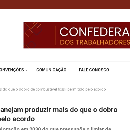
CONVENÇÕES
COMUNICAÇÃO
FALE CONOSCO
s do que o dobro de combustível fóssil permitido pelo acordo
lanejam produzir mais do que o dobro
pelo acordo
loração em 2030 do que pressupõe o limiar de