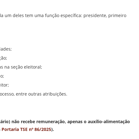
da um deles tem uma função específica: presidente, primeiro
dades;
ção;
 na seção eleitoral;
o;
itor;
cesso, entre outras atribuições.
rio) não recebe remuneração, apenas o auxílio-alimentação
a
Portaria TSE nº 86/2025
).