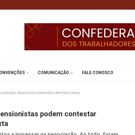
CONVENÇÕES
COMUNICAÇÃO
FALE CONOSCO
ontestar descontos indevidos até esta sexta
pensionistas podem contestar
xta
aptos a ingressar na negociação. Ao todo, foram