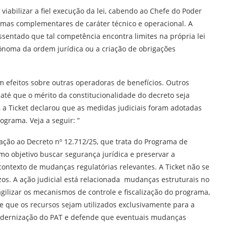
viabilizar a fiel execução da lei, cabendo ao Chefe do Poder
rmas complementares de caráter técnico e operacional. A
assentado que tal competência encontra limites na própria lei
ônoma da ordem jurídica ou a criação de obrigações
em efeitos sobre outras operadoras de benefícios. Outros
 até que o mérito da constitucionalidade do decreto seja
a, a Ticket declarou que as medidas judiciais foram adotadas
grama. Veja a seguir: ”
ação ao Decreto nº 12.712/25, que trata do Programa de
mo objetivo buscar segurança jurídica e preservar a
ntexto de mudanças regulatórias relevantes. A Ticket não se
os. A ação judicial está relacionada mudanças estruturais no
ilizar os mecanismos de controle e fiscalização do programa,
e que os recursos sejam utilizados exclusivamente para a
 modernização do PAT e defende que eventuais mudanças