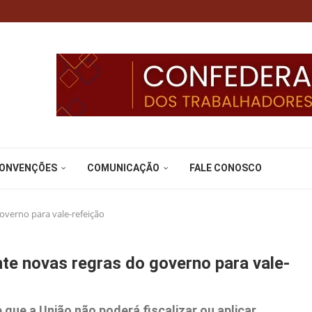
CONVENÇÕES
COMUNICAÇÃO
FALE CONOSCO
overno para vale-refeição
e novas regras do governo para vale-
 que a União não poderá fiscalizar ou aplicar