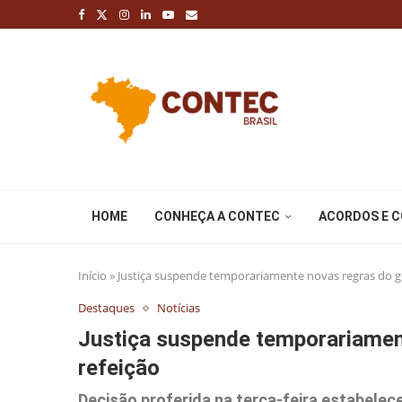
HOME
CONHEÇA A CONTEC
ACORDOS E 
Início
»
Justiça suspende temporariamente novas regras do g
Destaques
Notícias
Justiça suspende temporariament
refeição
Decisão proferida na terça-feira estabelece