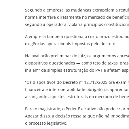
Segundo a empresa, as mudanças extrapolam a regula
norma interfere diretamente no mercado de benefícios
segundo a operadora, violaria princípios constitucion
A empresa também questiona o curto prazo estipulad
exigências operacionais impostas pelo decreto.
Na avaliação preliminar do juiz, os argumentos apre
dispositivos questionados — como teto de taxas, pra
ir além” da simples estruturação do PAT e afetam aspe
“Os dispositivos do Decreto nº 12.712/2025 ora examin
financeira e interoperabilidade obrigatória, aparent
alcançando aspectos estruturais do mercado de benefíc
Para o magistrado, o Poder Executivo não pode criar 
Apesar disso, a decisão ressalta que não há impedime
o processo legislativo.