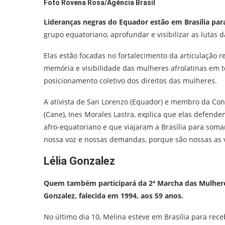
Foto
Rovena Rosa/Agência Brasil
Lideranças negras do Equador estão em Brasília para
grupo equatoriano, aprofundar e visibilizar as lutas 
Elas estão focadas no fortalecimento da articulação 
memória e visibilidade das mulheres afrolatinas em to
posicionamento coletivo dos direitos das mulheres.
A ativista de San Lorenzo (Equador) e membro da Co
(Cane), Ines Morales Lastra, explica que elas defendem
afro-equatoriano e que viajaram a Brasília para soma
nossa voz e nossas demandas, porque são nossas as v
Lélia Gonzalez
Quem também participará da 2ª Marcha das Mulheres
Gonzalez, falecida em 1994, aos 59 anos.
No último dia 10, Melina esteve em Brasília para rece