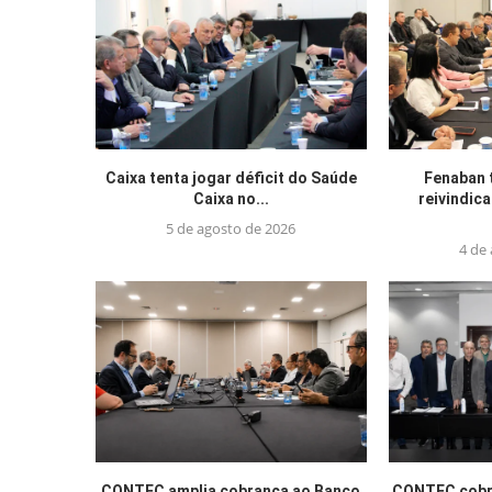
Caixa tenta jogar déficit do Saúde
Fenaban 
Caixa no...
reivindic
5 de agosto de 2026
4 de
CONTEC amplia cobrança ao Banco
CONTEC cobra