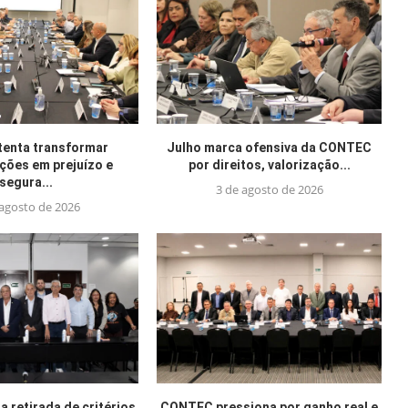
tenta transformar
Julho marca ofensiva da CONTEC
ações em prejuízo e
por direitos, valorização...
segura...
3 de agosto de 2026
 agosto de 2026
 retirada de critérios
CONTEC pressiona por ganho real e