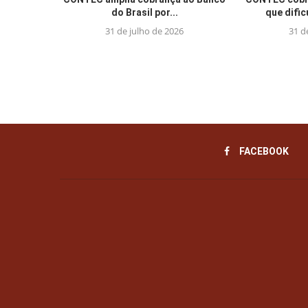
do Brasil por...
que difi
31 de julho de 2026
31 d
FACEBOOK