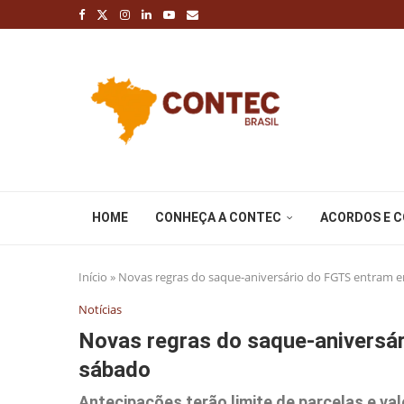
HOME
CONHEÇA A CONTEC
ACORDOS E 
Início
»
Novas regras do saque-aniversário do FGTS entram e
Notícias
Novas regras do saque-aniversá
sábado
Antecipações terão limite de parcelas e va