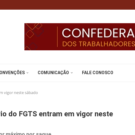
CONVENÇÕES
COMUNICAÇÃO
FALE CONOSCO
m vigor neste sábado
rio do FGTS entram em vigor neste
lor máximo por saque