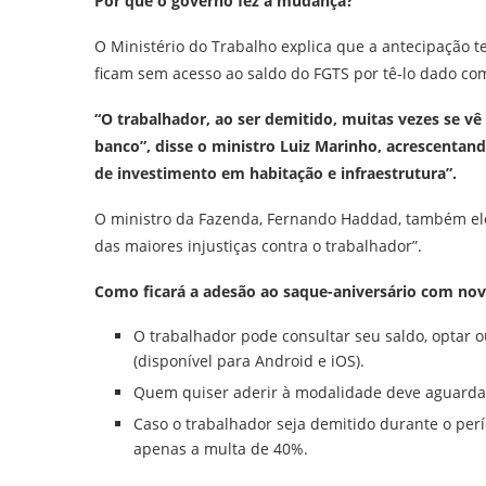
Por que o governo fez a mudança?
O Ministério do Trabalho explica que a antecipação 
ficam sem acesso ao saldo do FGTS por tê-lo dado co
“O trabalhador, ao ser demitido, muitas vezes se v
banco”, disse o ministro Luiz Marinho, acrescentan
de investimento em habitação e infraestrutura”.
O ministro da Fazenda, Fernando Haddad, também elog
das maiores injustiças contra o trabalhador”.
Como ficará a adesão ao saque-aniversário com nov
O trabalhador pode consultar seu saldo, optar o
(disponível para Android e iOS).
Quem quiser aderir à modalidade deve aguardar
Caso o trabalhador seja demitido durante o per
apenas a multa de 40%.