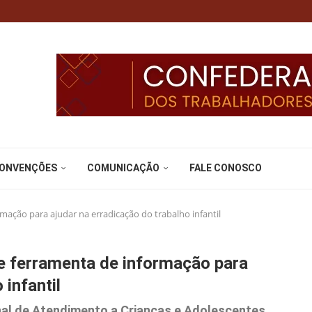
CONVENÇÕES
COMUNICAÇÃO
FALE CONOSCO
rmação para ajudar na erradicação do trabalho infantil
de ferramenta de informação para
 infantil
nal de Atendimento a Crianças e Adolescentes