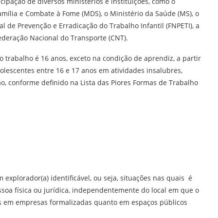
cipação de diversos ministérios e instituições, como o
Família e Combate à Fome (MDS), o Ministério da Saúde (MS), o
l de Prevenção e Erradicação do Trabalho Infantil (FNPETI), a
ederação Nacional do Transporte (CNT).
o trabalho é 16 anos, exceto na condição de aprendiz, a partir
dolescentes entre 16 e 17 anos em atividades insalubres,
, conforme definido na Lista das Piores Formas de Trabalho
m explorador(a) identificável, ou seja, situações nas quais é
essoa física ou jurídica, independentemente do local em que o
adas em empresas formalizadas quanto em espaços públicos