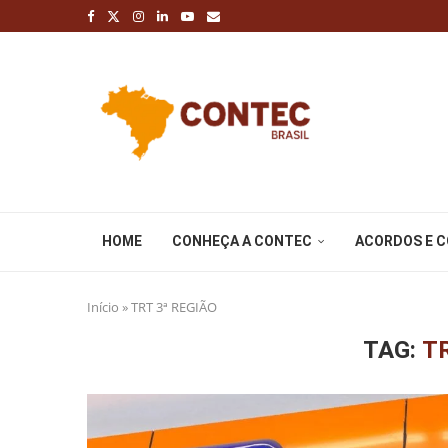
HOME
CONHEÇA A CONTEC
ACORDOS E 
Início
»
TRT 3ª REGIÃO
TAG:
TR