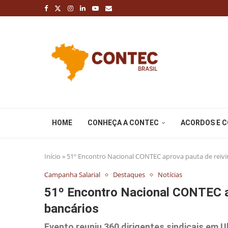
HOME
CONHEÇA A CONTEC
ACORDOS E 
Início
»
51º Encontro Nacional CONTEC aprova pauta de reivi
Campanha Salarial
Destaques
Notícias
51º Encontro Nacional CONTEC a
bancários
Evento reuniu 360 dirigentes sindicais em 