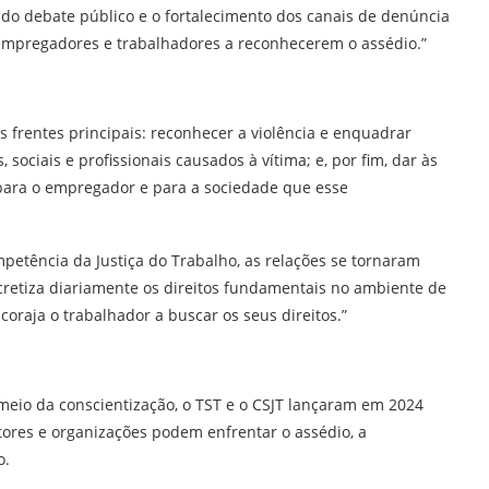
 do debate público e o fortalecimento dos canais de denúncia
 empregadores e trabalhadores a reconhecerem o assédio.”
s frentes principais: reconhecer a violência e enquadrar
ociais e profissionais causados à vítima; e, por fim, dar às
 para o empregador e para a sociedade que esse
petência da Justiça do Trabalho, as relações se tornaram
cretiza diariamente os direitos fundamentais no ambiente de
coraja o trabalhador a buscar os seus direitos.”
 meio da conscientização, o TST e o CSJT lançaram em 2024
tores e organizações podem enfrentar o assédio, a
o.