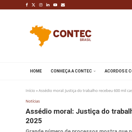
HOME
CONHEÇA A CONTEC
ACORDOS E 
Início
»
Assédio moral: Justiça do trabalho recebeu 600 mil ca
Notícias
Assédio moral: Justiça do traba
2025
Grande número de processos mostra que pr