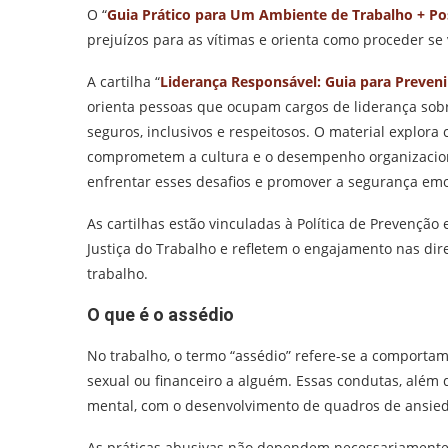
O “
Guia Prático para Um Ambiente de Trabalho + Po
prejuízos para as vítimas e orienta como proceder se
A cartilha “
Liderança Responsável: Guia para Prevenir
orienta pessoas que ocupam cargos de liderança so
seguros, inclusivos e respeitosos. O material explor
comprometem a cultura e o desempenho organizaciona
enfrentar esses desafios e promover a segurança emo
As cartilhas estão vinculadas à Política de Prevenção
Justiça do Trabalho e refletem o engajamento nas di
trabalho.
O que é o assédio
No trabalho, o termo “assédio” refere-se a comportam
sexual ou financeiro a alguém. Essas condutas, além
mental, com o desenvolvimento de quadros de ansied
As práticas abusivas não dependem necessariamente d