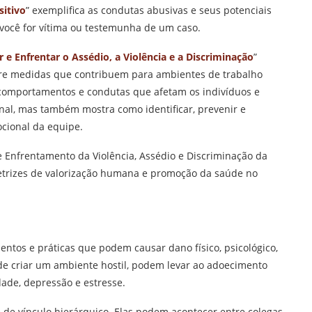
sitivo
” exemplifica as condutas abusivas e seus potenciais
 você for vítima ou testemunha de um caso.
 e Enfrentar o Assédio, a Violência e a Discriminação
”
bre medidas que contribuem para ambientes de trabalho
a comportamentos e condutas que afetam os indivíduos e
l, mas também mostra como identificar, prevenir e
cional da equipe.
 e Enfrentamento da Violência, Assédio e Discriminação da
retrizes de valorização humana e promoção da saúde no
entos e práticas que podem causar dano físico, psicológico,
 de criar um ambiente hostil, podem levar ao adoecimento
ade, depressão e estresse.
e vínculo hierárquico. Elas podem acontecer entre colegas,