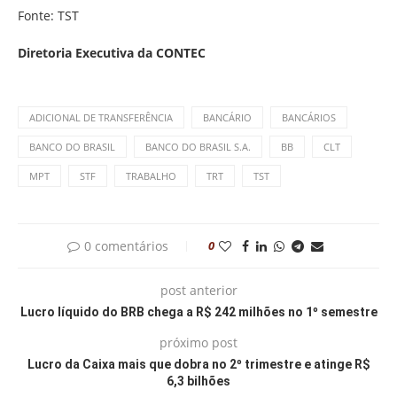
Fonte: TST
Diretoria Executiva da CONTEC
ADICIONAL DE TRANSFERÊNCIA
BANCÁRIO
BANCÁRIOS
BANCO DO BRASIL
BANCO DO BRASIL S.A.
BB
CLT
MPT
STF
TRABALHO
TRT
TST
0 comentários
0
post anterior
Lucro líquido do BRB chega a R$ 242 milhões no 1º semestre
próximo post
Lucro da Caixa mais que dobra no 2º trimestre e atinge R$
6,3 bilhões