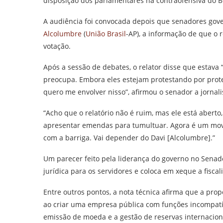
disposição dos parlamentares na contraofensiva do B
A audiência foi convocada depois que senadores gove
Alcolumbre
(
União
Brasil
-AP), a informação de que o r
votação.
Após a sessão de debates, o relator disse que estava
preocupa. Embora eles estejam protestando por protest
quero me envolver nisso”, afirmou o senador a jornali
“Acho que o relatório não é ruim, mas ele está abert
apresentar emendas para tumultuar. Agora é um movi
com a barriga. Vai depender do Davi [Alcolumbre].”
Um parecer feito pela liderança do governo no Senado
jurídica para os servidores e coloca em xeque a fiscali
Entre outros pontos, a nota técnica afirma que a prop
ao criar uma empresa pública com funções incompatí
emissão de moeda e a gestão de reservas internacion