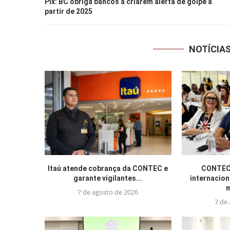
Pix: BC obriga bancos a criarem alerta de golpe a
partir de 2025
NOTÍCIA
Itaú atende cobrança da CONTEC e
CONTEC 
garante vigilantes...
internacion
m
7 de agosto de 2026
7 de