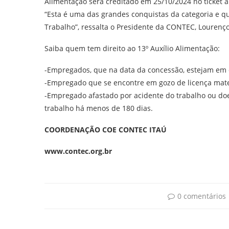
Alimentação será creditado em 25/10/2024 no ticket 
“Esta é uma das grandes conquistas da categoria e q
Trabalho”, ressalta o Presidente da CONTEC, Lourenço
Saiba quem tem direito ao 13º Auxílio Alimentação:
-Empregados, que na data da concessão, estejam em ef
-Empregado que se encontre em gozo de licença mat
-Empregado afastado por acidente do trabalho ou doe
trabalho há menos de 180 dias.
COORDENAÇÃO COE CONTEC ITAÚ
www.contec.org.br
0 comentários