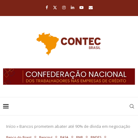
Início
»
Bancos prometem abater até 90% de dívida em negociação
Banco do Brasil
Banrisul
BASA
BNB
BNDES