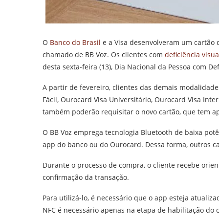
O
Banco do Brasil
e a Visa desenvolveram um cartão q
chamado de BB Voz. Os clientes com
deficiência visua
desta sexta-feira (13), Dia Nacional da Pessoa com Def
A partir de fevereiro, clientes das demais modalidad
Fácil, Ourocard Visa Universitário, Ourocard Visa Int
também poderão requisitar o novo cartão, que tem ap
O BB Voz emprega tecnologia Bluetooth de baixa potê
app do banco ou do Ourocard. Dessa forma, outros c
Durante o processo de compra, o cliente recebe orien
confirmação da transação.
Para utilizá-lo, é necessário que o app esteja atuali
NFC é necessário apenas na etapa de habilitação do ca