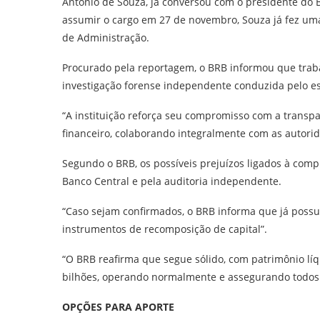
Antônio de Souza, já conversou com o presidente do B
assumir o cargo em 27 de novembro, Souza já fez um
de Administração.
Procurado pela reportagem, o BRB informou que trab
investigação forense independente conduzida pelo es
“A instituição reforça seu compromisso com a trans
financeiro, colaborando integralmente com as autori
Segundo o BRB, os possíveis prejuízos ligados à com
Banco Central e pela auditoria independente.
“Caso sejam confirmados, o BRB informa que já possui
instrumentos de recomposição de capital”.
“O BRB reafirma que segue sólido, com patrimônio líq
bilhões, operando normalmente e assegurando todos o
OPÇÕES PARA APORTE