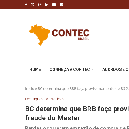
HOME
CONHEÇA A CONTEC
ACORDOS E 
Início
»
BC determina que BRB faça provisionamento de R$ 2,6
Destaques
Notícias
BC determina que BRB faça provi
fraude do Master
Perdas ocorreram em razão de compra de R$