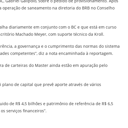
C, Gabriel Galípolo, sobre o pedido de provisionamento. Após
a operação de saneamento na diretoria do BRB no Conselho
alha diariamente em conjunto com o BC e que está em curso
critório Machado Meyer, com suporte técnico da Kroll.
parência, a governança e o cumprimento das normas do sistema
dades competentes”, diz a nota encaminhada à reportagem.
pra de carteiras do Master ainda estão em apuração pelo
 plano de capital que prevê aporte através de vários
uido de R$ 4,5 bilhões e patrimônio de referência de R$ 6,5
s serviços financeiros”.