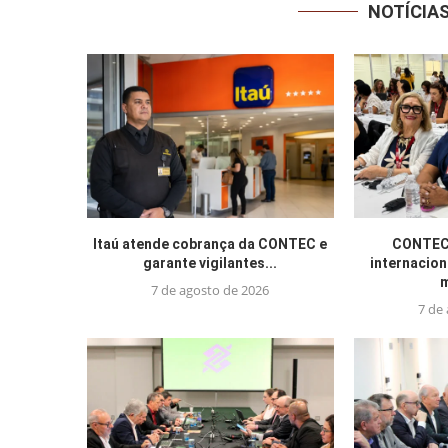
NOTÍCIA
Itaú atende cobrança da CONTEC e
CONTEC 
garante vigilantes...
internacion
m
7 de agosto de 2026
7 de