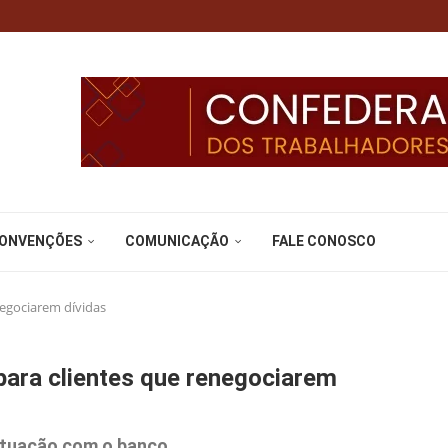
CONVENÇÕES
COMUNICAÇÃO
FALE CONOSCO
negociarem dívidas
para clientes que renegociarem
situação com o banco