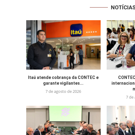
NOTÍCIA
Itaú atende cobrança da CONTEC e
CONTEC 
garante vigilantes...
internacion
m
7 de agosto de 2026
7 de