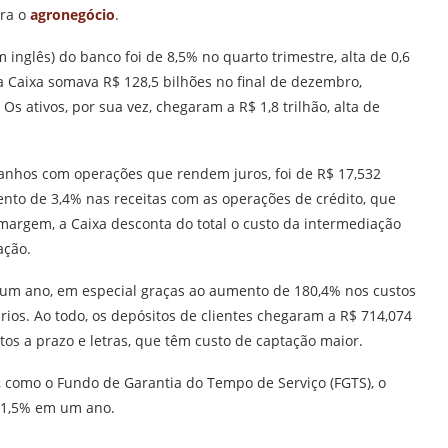
ara o
agronegócio
.
 inglês) do banco foi de 8,5% no quarto trimestre, alta de 0,6
 Caixa somava R$ 128,5 bilhões no final de dezembro,
 ativos, por sua vez, chegaram a R$ 1,8 trilhão, alta de
ganhos com operações que rendem juros, foi de R$ 17,532
nto de 3,4% nas receitas com as operações de crédito, que
 margem, a Caixa desconta do total o custo da intermediação
ação.
m ano, em especial graças ao aumento de 180,4% nos custos
rios. Ao todo, os depósitos de clientes chegaram a R$ 714,074
os a prazo e letras, que têm custo de captação maior.
 como o Fundo de Garantia do Tempo de Serviço (FGTS), o
e 11,5% em um ano.