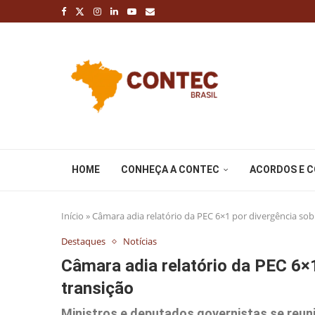
HOME
CONHEÇA A CONTEC
ACORDOS E 
Início
»
Câmara adia relatório da PEC 6×1 por divergência sob
Destaques
Notícias
Câmara adia relatório da PEC 6×1
transição
Ministros e deputados governistas se reu