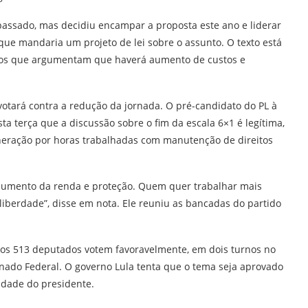
passado, mas decidiu encampar a proposta este ano e liderar
que mandaria um projeto de lei sobre o assunto. O texto está
rios que argumentam que haverá aumento de custos e
otará contra a redução da jornada. O pré-candidato do PL à
sta terça que a discussão sobre o fim da escala 6×1 é legítima,
uneração por horas trabalhadas com manutenção de direitos
 aumento da renda e proteção. Quem quer trabalhar mais
berdade”, disse em nota. Ele reuniu as bancadas do partido
dos 513 deputados votem favoravelmente, em dois turnos no
Senado Federal. O governo Lula tenta que o tema seja aprovado
idade do presidente.