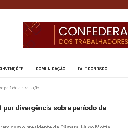
CONVENÇÕES
COMUNICAÇÃO
FALE CONOSCO
re período de transição
 por divergência sobre período de
niram com o presidente da Câmara, Hugo Motta