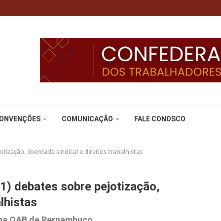
CONVENÇÕES
COMUNICAÇÃO
FALE CONOSCO
zação, liberdade sindical e direitos trabalhistas
) debates sobre pejotização,
alhistas
r na OAB de Pernambuco