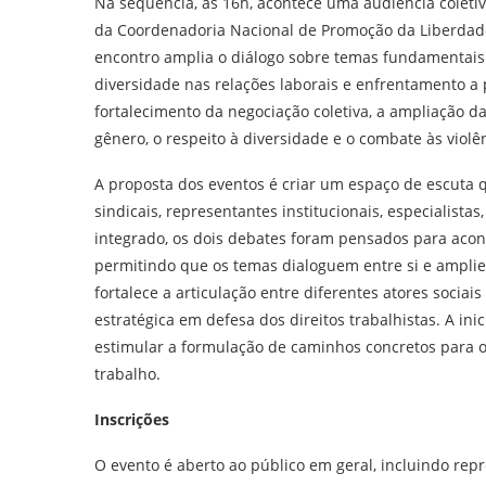
Na sequência, às 16h, acontece uma audiência coleti
da Coordenadoria Nacional de Promoção da Liberdade
encontro amplia o diálogo sobre temas fundamentais 
diversidade nas relações laborais e enfrentamento a 
fortalecimento da negociação coletiva, a ampliação d
gênero, o respeito à diversidade e o combate às viol
A proposta dos eventos é criar um espaço de escuta q
sindicais, representantes institucionais, especialista
integrado, os dois debates foram pensados para aco
permitindo que os temas dialoguem entre si e amplie
fortalece a articulação entre diferentes atores socia
estratégica em defesa dos direitos trabalhistas. A i
estimular a formulação de caminhos concretos para
trabalho.
Inscrições
O evento é aberto ao público em geral, incluindo repre