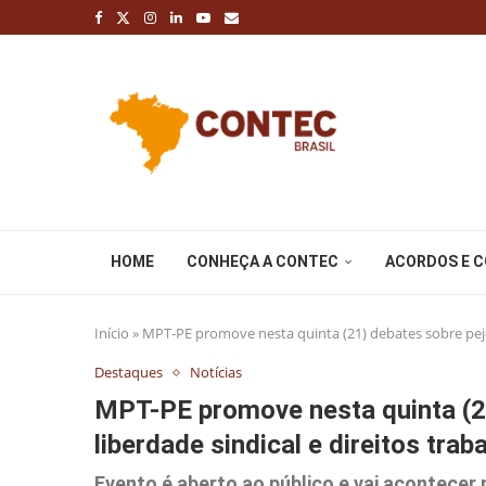
HOME
CONHEÇA A CONTEC
ACORDOS E 
Início
»
MPT-PE promove nesta quinta (21) debates sobre pejoti
Destaques
Notícias
MPT-PE promove nesta quinta (21
liberdade sindical e direitos trab
Evento é aberto ao público e vai acontece