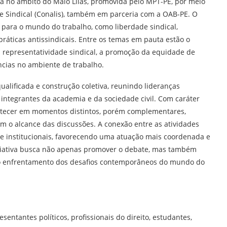
va no âmbito do Maio Lilás, promovida pelo MPT-PE, por meio
 Sindical (Conalis), também em parceria com a OAB-PE. O
para o mundo do trabalho, como liberdade sindical,
práticas antissindicais. Entre os temas em pauta estão o
a representatividade sindical, a promoção da equidade de
ências no ambiente de trabalho.
ualificada e construção coletiva, reunindo lideranças
s, integrantes da academia e da sociedade civil. Com caráter
ntecer em momentos distintos, porém complementares,
m o alcance das discussões. A conexão entre as atividades
is e institucionais, favorecendo uma atuação mais coordenada e
niciativa busca não apenas promover o debate, mas também
 o enfrentamento dos desafios contemporâneos do mundo do
sentantes políticos, profissionais do direito, estudantes,