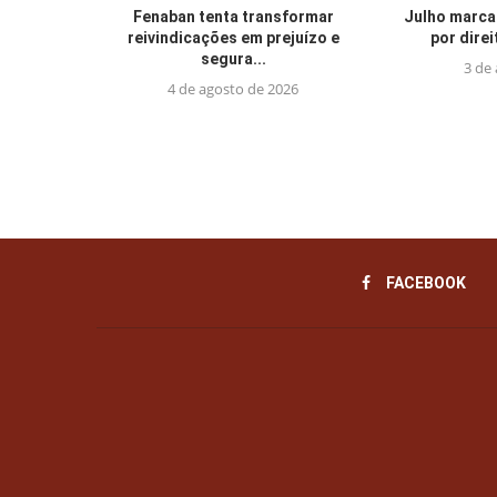
Fenaban tenta transformar
Julho marca
reivindicações em prejuízo e
por direi
segura...
3 de
4 de agosto de 2026
FACEBOOK