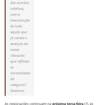
dos acordos
coletivos,
com a
manutenção
de tudo
aquilo que
já consta e
avanços em
novas
cláusulas
que reflitam
as
necessidades
da
categoria”
,
destacou.
As negociações continuam na
próxima terça-feira
(7), às