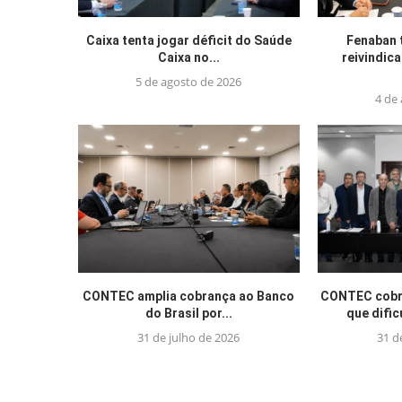
Caixa tenta jogar déficit do Saúde
Fenaban 
Caixa no...
reivindic
5 de agosto de 2026
4 de
CONTEC amplia cobrança ao Banco
CONTEC cobra
do Brasil por...
que difi
31 de julho de 2026
31 d