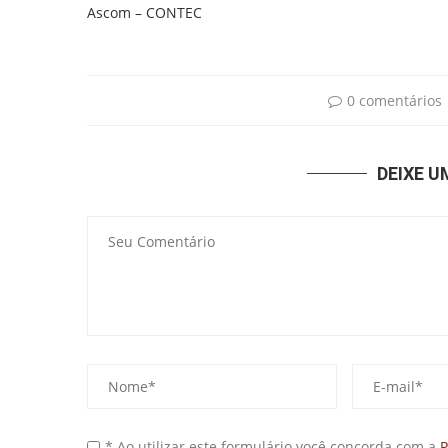
Ascom – CONTEC
0 comentários
DEIXE 
* Ao utilizar este formulário você concorda com a
P