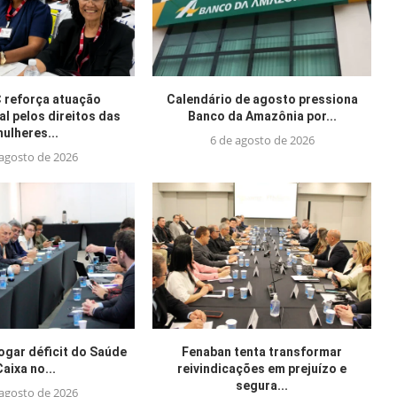
reforça atuação
Calendário de agosto pressiona
al pelos direitos das
Banco da Amazônia por...
ulheres...
6 de agosto de 2026
 agosto de 2026
jogar déficit do Saúde
Fenaban tenta transformar
Caixa no...
reivindicações em prejuízo e
segura...
 agosto de 2026