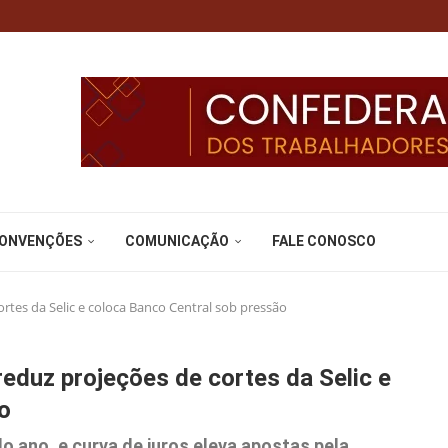
CONVENÇÕES
COMUNICAÇÃO
FALE CONOSCO
rtes da Selic e coloca Banco Central sob pressão
eduz projeções de cortes da Selic e
o
o ano, e curva de juros eleva apostas pela