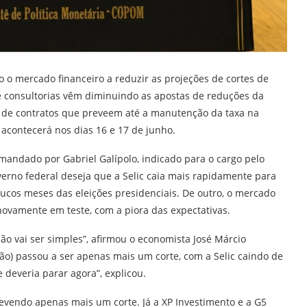
do o mercado financeiro a reduzir as projeções de cortes de
e consultorias vêm diminuindo as apostas de reduções da
s de contratos que preveem até a manutenção da taxa na
acontecerá nos dias 16 e 17 de junho.
mandado por Gabriel Galípolo, indicado para o cargo pelo
overno federal deseja que a Selic caia mais rapidamente para
ucos meses das eleições presidenciais. De outro, o mercado
novamente em teste, com a piora das expectativas.
Não vai ser simples”, afirmou o economista José Márcio
ção) passou a ser apenas mais um corte, com a Selic caindo de
 deveria parar agora”, explicou.
revendo apenas mais um corte. Já a XP Investimento e a G5