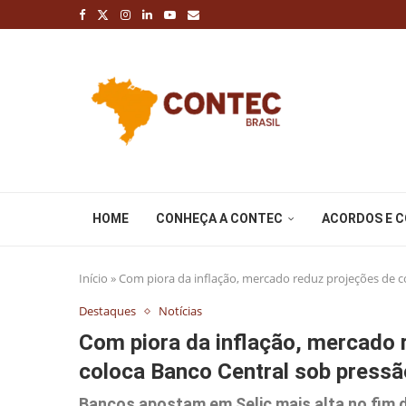
HOME
CONHEÇA A CONTEC
ACORDOS E 
Início
»
Com piora da inflação, mercado reduz projeções de co
Destaques
Notícias
Com piora da inflação, mercado r
coloca Banco Central sob pressã
Bancos apostam em Selic mais alta no fim d