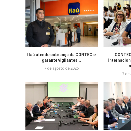
Itaú atende cobrança da CONTEC e
CONTEC 
garante vigilantes...
internacion
m
7 de agosto de 2026
7 de