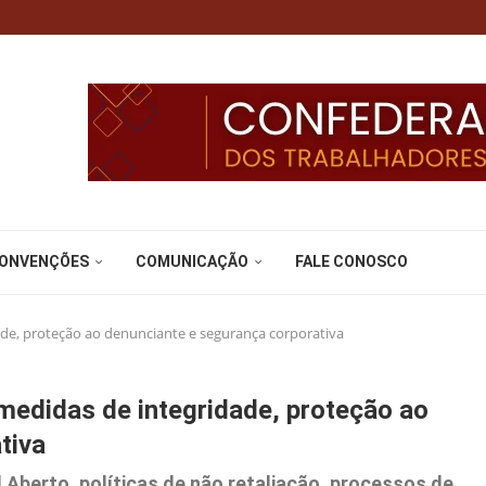
CONVENÇÕES
COMUNICAÇÃO
FALE CONOSCO
e, proteção ao denunciante e segurança corporativa
didas de integridade, proteção ao
tiva
Aberto, políticas de não retaliação, processos de