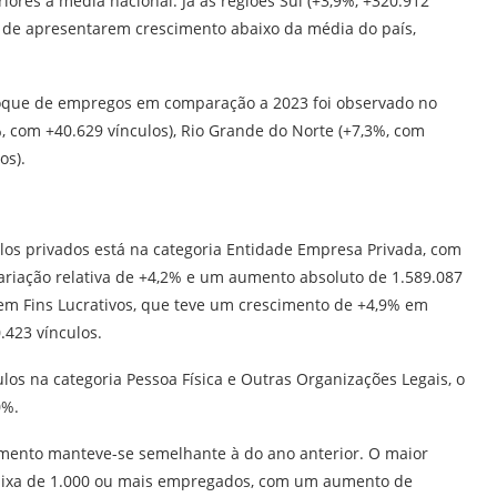
ores à média nacional. Já as regiões Sul (+3,9%, +320.912
ar de apresentarem crescimento abaixo da média do país,
stoque de empregos em comparação a 2023 foi observado no
, com +40.629 vínculos), Rio Grande do Norte (+7,3%, com
os).
os privados está na categoria Entidade Empresa Privada, com
ariação relativa de +4,2% e um aumento absoluto de 1.589.087
em Fins Lucrativos, que teve um crescimento de +4,9% em
.423 vínculos.
los na categoria Pessoa Física e Outras Organizações Legais, o
0%.
imento manteve-se semelhante à do ano anterior. O maior
faixa de 1.000 ou mais empregados, com um aumento de