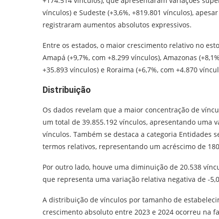
+174.514 vínculos), que apresentaram variações superi
vínculos) e Sudeste (+3,6%, +819.801 vínculos), apes
registraram aumentos absolutos expressivos.
Entre os estados, o maior crescimento relativo no e
Amapá (+9,7%, com +8.299 vínculos), Amazonas (+8,1%
+35.893 vínculos) e Roraima (+6,7%, com +4.870 víncul
Distribuição
Os dados revelam que a maior concentração de víncul
um total de 39.855.192 vínculos, apresentando uma v
vínculos. Também se destaca a categoria Entidades s
termos relativos, representando um acréscimo de 180
Por outro lado, houve uma diminuição de 20.538 víncu
que representa uma variação relativa negativa de -5,
A distribuição de vínculos por tamanho de estabelec
crescimento absoluto entre 2023 e 2024 ocorreu na 