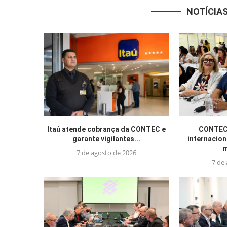
NOTÍCIA
Itaú atende cobrança da CONTEC e
CONTEC 
garante vigilantes...
internacion
m
7 de agosto de 2026
7 de