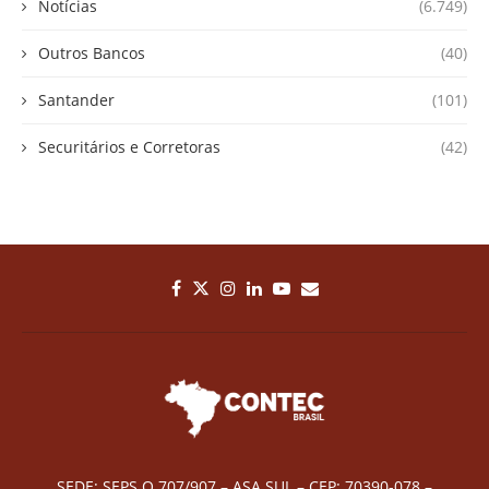
Notícias
(6.749)
Outros Bancos
(40)
Santander
(101)
Securitários e Corretoras
(42)
SEDE: SEPS Q 707/907 – ASA SUL – CEP: 70390-078 –