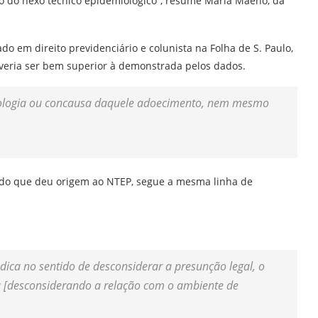
o do nexo técnico epidemiológico”, resume Maria Maeno, da
o em direito previdenciário e colunista na Folha de S. Paulo,
veria ser bem superior à demonstrada pelos dados.
etiologia ou concausa daquele adoecimento, nem mesmo
ado que deu origem ao NTEP, segue a mesma linha de
ca no sentido de desconsiderar a presunção legal, o
sa [desconsiderando a relação com o ambiente de