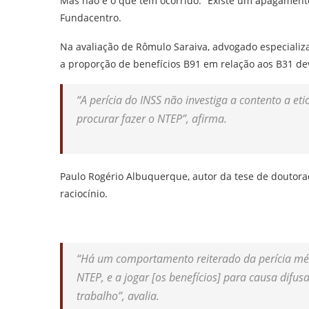
Mas não é o que tem ocorrido. “Existe um apagament
Fundacentro.
Na avaliação de Rômulo Saraiva, advogado especializad
a proporção de benefícios B91 em relação aos B31 de
“A perícia do INSS não investiga a contento a 
procurar fazer o NTEP”, afirma.
Paulo Rogério Albuquerque, autor da tese de doutor
raciocínio.
“Há um comportamento reiterado da perícia médi
NTEP, e a jogar [os benefícios] para causa difu
trabalho”, avalia.