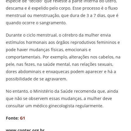
espécie de “tecido” que reveste a parte interna do útero,
descama e é expelido pelo corpo. Esse processo é o fluxo
menstrual ou menstruação, que dura de 3 a 7 dias, que é
quando ocorre o sangramento.
Durante o ciclo menstrual, o cérebro da mulher envia
estímulos hormonais aos órgãos reprodutivos femininos e
pode haver mudanças físicas, emocionais e
comportamentais. Por exemplo, alterações nos cabelos, na
pele, nas fezes, na saúde mental, nas relações sexuais,
dores abdominais e enxaquecas podem aparecer e há a
possibilidade de se agravarem.
No entanto, o Ministério da Saúde recomenda que, ainda
que não se observem essas mudanças, a mulher deve
consultar um médico ginecologista regularmente.
Fonte:
G1
www.contec.org.br