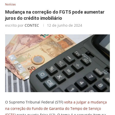
Notícias
Mudança na correção do FGTS pode aumentar
juros do crédito imobiliário
escrito por
CONTEC
12 de junho de 2024
O Supremo Tribunal Federal (STF)
volta a julgar a mudança
na correção do Fundo de Garantia do Tempo de Serviço
(FGTS)
nesta quarta-feira (12). O tema é o segundo item na