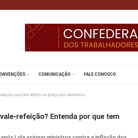
CONVENÇÕES
COMUNICAÇÃO
FALE CONOSCO
nda por que tem efeito no preço dos alimentos
 vale-refeição? Entenda por que tem
pós Lula acionar ministros contra a inflação dos