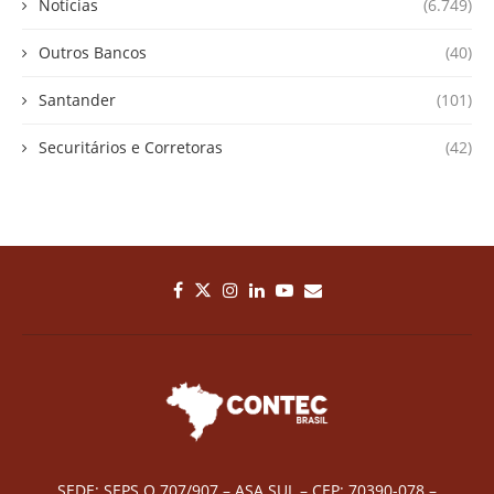
Notícias
(6.749)
Outros Bancos
(40)
Santander
(101)
Securitários e Corretoras
(42)
SEDE: SEPS Q 707/907 – ASA SUL – CEP: 70390-078 –