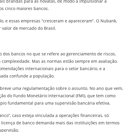
mais brandas para as novatas, de modo a impulsionar a
os cinco maiores bancos.
çado, e essas empresas “cresceram e apareceram”. O Nubank,
r valor de mercado do Brasil.
 dos bancos no que se refere ao gerenciamento de riscos,
 à complexidade. Mas as normas estão sempre em avaliação.
omendações internacionais para o setor bancário, e a
inada confunde a população.
 breve uma regulamentação sobre o assunto. No ano que vem,
ação do Fundo Monetário Internacional (FMI), que tem como
io fundamental para uma supervisão bancária efetiva.
anco”, caso esteja vinculada a operações financeiras, só
a licença de banco demanda mais das instituições em termos
upervisão.