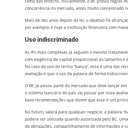
ramo das fintechs. Inicialmente, o BC previu regras 
concorrência no mercado, antes muito concentrado n
Mais de dez anos depois da lei, o objetivo foi alcan
por exemplo, é hoje a instituição financeira com maio
Uso indiscriminado
As IPs mais complexas já seguem o mesmo tratamento
com exigência de capital proporcional ao tamanho e
No caso do uso do termo “banco”, essa é uma das rec
avaliação é que o uso da palavra de forma indiscrim
O BC já avisou parte do mercado que deve lançar em
o sistema bancário do país vai passar por nova avali
base recomendações que dizem que esse é um princíp
No futuro, valerá para qualquer negócio: a palavra “b
poderá ser utilizada quando autorizada pelo BC. Um
de obrigações, compartilhamento de informações e s