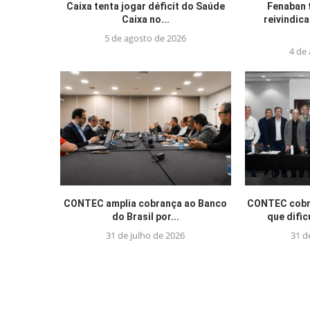
Caixa tenta jogar déficit do Saúde
Fenaban 
Caixa no...
reivindic
5 de agosto de 2026
4 de
CONTEC amplia cobrança ao Banco
CONTEC cobra
do Brasil por...
que difi
31 de julho de 2026
31 d