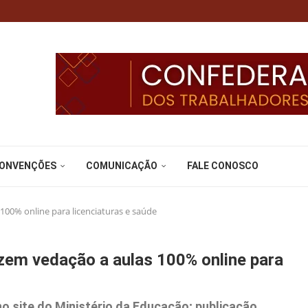
CONVENÇÕES
COMUNICAÇÃO
FALE CONOSCO
00% online para licenciaturas e saúde
zem vedação a aulas 100% online para
 site do Ministério da Educação; publicação