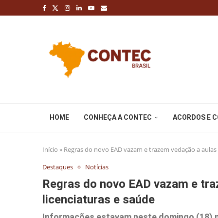
HOME
CONHEÇA A CONTEC
ACORDOS E 
Início
»
Regras do novo EAD vazam e trazem vedação a aulas 1
Destaques
Notícias
Regras do novo EAD vazam e tra
licenciaturas e saúde
Informações estavam neste domingo (18) no