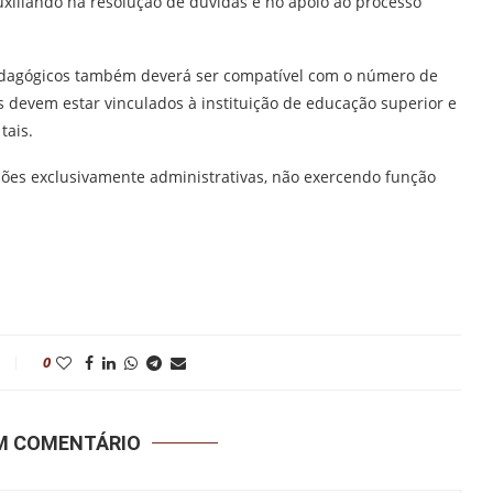
iliando na resolução de dúvidas e no apoio ao processo
edagógicos também deverá ser compatível com o número de
devem estar vinculados à instituição de educação superior e
tais.
uições exclusivamente administrativas, não exercendo função
0
UM COMENTÁRIO