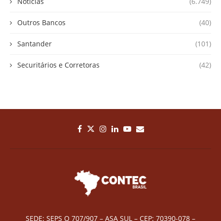
Notícias
(6.749)
Outros Bancos
(40)
Santander
(101)
Securitários e Corretoras
(42)
SEDE: SEPS Q 707/907 – ASA SUL – CEP: 70390-078 –