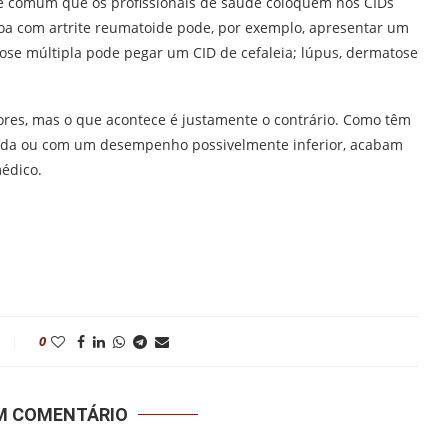
 é comum que os profissionais de saúde coloquem nos CIDs
oa com artrite reumatoide pode, por exemplo, apresentar um
ose múltipla pode pegar um CID de cefaleia; lúpus, dermatose
res, mas o que acontece é justamente o contrário. Como têm
tada ou com um desempenho possivelmente inferior, acabam
médico.
0
UM COMENTÁRIO