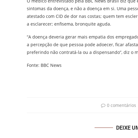
O médico entrevistado pela BBC News Brasil diz que
sintomas da doença, e não a doença em si. Uma pess
atestado com CID de dor nas costas; quem tem escler
a esclarecer; enfisema, bronquite aguda.
“A doença deveria gerar mais empatia dos empregado
a percepção de que pessoa pode adoecer, ficar afas
preferindo não contratá-la ou a dispensando”, diz o 
Fonte: BBC News
0 comentários
DEIXE 