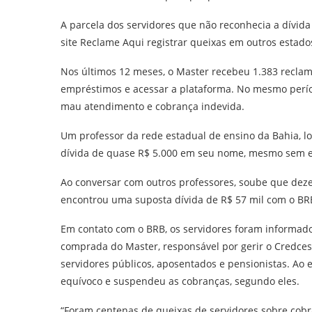
A parcela dos servidores que não reconhecia a dívid
site Reclame Aqui registrar queixas em outros estados
Nos últimos 12 meses, o Master recebeu 1.383 reclam
empréstimos e acessar a plataforma. No mesmo perío
mau atendimento e cobrança indevida.
Um professor da rede estadual de ensino da Bahia, 
dívida de quase R$ 5.000 em seu nome, mesmo sem e
Ao conversar com outros professores, soube que dez
encontrou uma suposta dívida de R$ 57 mil com o BR
Em contato com o BRB, os servidores foram informado
comprada do Master, responsável por gerir o Credcest
servidores públicos, aposentados e pensionistas. Ao 
equívoco e suspendeu as cobranças, segundo eles.
“Foram centenas de queixas de servidores sobre cobra