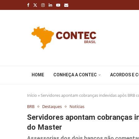
HOME
CONHEÇA A CONTEC
ACORDOS E 
Início
»
Servidores apontam cobranças indevidas após BRB c
BRB
Destaques
Notícias
Servidores apontam cobranças i
do Master
Assessorias dos dois bancos não comenta