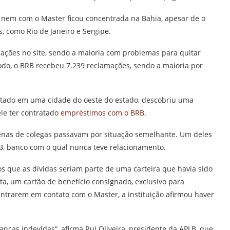
a nem com o Master ficou concentrada na Bahia, apesar de o
, como Rio de Janeiro e Sergipe.
ações no site, sendo a maioria com problemas para quitar
do, o BRB recebeu 7.239 reclamações, sendo a maioria por
lotado em uma cidade do oeste do estado, descobriu uma
le ter contratado
empréstimos com o BRB
.
enas de colegas passavam por situação semelhante. Um deles
B, banco com o qual nunca teve relacionamento.
s que as dívidas seriam parte de uma carteira que havia sido
a, um cartão de benefício consignado, exclusivo para
entrarem em contato com o Master, a instituição afirmou haver
nças indevidas”, afirma Rui Oliveira, presidente da APLB, que