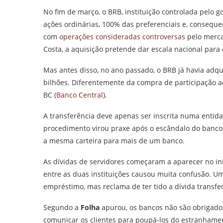
No fim de março, o BRB, instituição controlada pelo g
ações ordinárias, 100% das preferenciais e, consequ
com
operações consideradas controversas
pelo merca
Costa, a aquisição pretende dar escala nacional para
Mas antes disso, no ano passado, o BRB já havia adq
bilhões. Diferentemente da compra de participação ac
BC (
Banco Central
).
A transferência deve apenas ser inscrita numa entidad
procedimento virou praxe após o escândalo do banco 
a mesma carteira para mais de um banco.
As dívidas de servidores começaram a aparecer no iní
entre as duas instituições causou muita confusão. U
empréstimo, mas reclama de ter tido a dívida transfe
Segundo a
Folha
apurou, os bancos não são obrigado
comunicar os clientes para poupá-los do estranhame