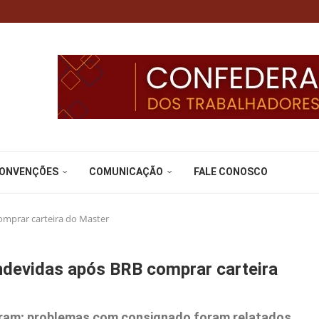
CONVENÇÕES
COMUNICAÇÃO
FALE CONOSCO
omprar carteira do Master
ndevidas após BRB comprar carteira
ram; problemas com consignado foram relatados