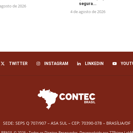
segura...
 agosto de 2026
4 de agosto de 2026
TWITTER
INSTAGRAM
LINKEDIN
YOUT
SEDE: SEPS Q 707/907 – ASA SUL – CEP: 70390-078 – BRASÍLIA/DF
BRASIL © 2026 - Todos os Direitos Reservados. Desenvolvido por
77Prime LabM