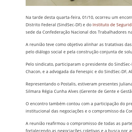
Na tarde desta quarta-feira, 01/10, ocorreu um encon
Distrito Federal (SindSec-DF) e do
Instituto de Segurid
sede da Confederação Nacional dos Trabalhadores nas
A reunião teve como objetivo alinhar as tratativas d
pelo diálogo social e pela construção conjunta de sol
Pelo sindicato, participaram o presidente do SindSec-
Chacon, e a advogada da Fenespic e do SindSec-DF, A
Representando o Postalis, estiveram presentes Julian
Silmara Régia Cunha Alves (Gerente de Gente e Gestão
O encontro também contou com a participação do pres
institucional das negociações e o compromisso da Con
A reunião reafirmou o compromisso de todas as partes
fortalecendo as negociações coletivas e a busca por