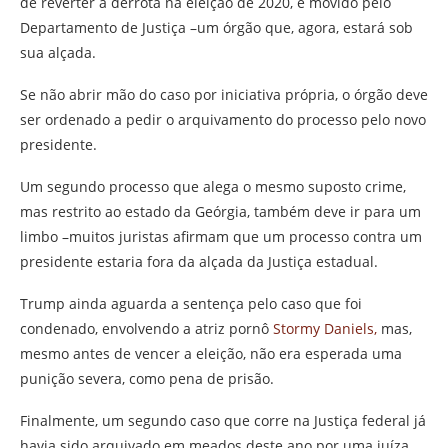
de reverter a derrota na eleição de 2020, é movido pelo
Departamento de Justiça –um órgão que, agora, estará sob
sua alçada.
Se não abrir mão do caso por iniciativa própria, o órgão deve
ser ordenado a pedir o arquivamento do processo pelo novo
presidente.
Um segundo processo que alega o mesmo suposto crime,
mas restrito ao estado da Geórgia, também deve ir para um
limbo –muitos juristas afirmam que um processo contra um
presidente estaria fora da alçada da Justiça estadual.
Trump ainda aguarda a sentença pelo caso que foi
condenado, envolvendo a atriz pornô
Stormy Daniels,
mas,
mesmo antes de vencer a eleição, não era esperada uma
punição severa, como pena de prisão.
Finalmente, um segundo caso que corre na Justiça federal já
havia sido arquivado em meados deste ano por uma juíza