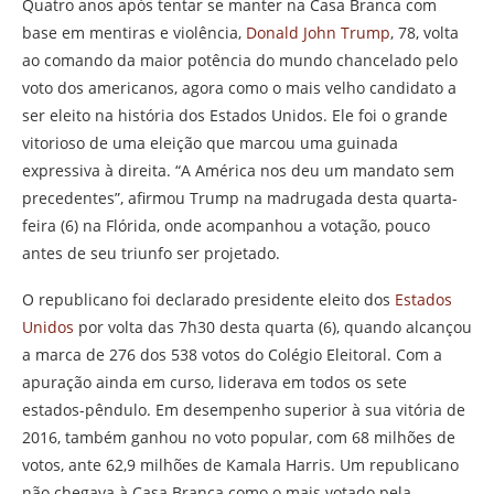
Quatro anos após tentar se manter na Casa Branca com
base em mentiras e violência,
Donald John Trump
, 78, volta
ao comando da maior potência do mundo chancelado pelo
voto dos americanos, agora como o mais velho candidato a
ser eleito na história dos Estados Unidos. Ele foi o grande
vitorioso de uma eleição que marcou uma guinada
expressiva à direita. “A América nos deu um mandato sem
precedentes”, afirmou Trump na madrugada desta quarta-
feira (6) na Flórida, onde acompanhou a votação, pouco
antes de seu triunfo ser projetado.
O republicano foi declarado presidente eleito dos
Estados
Unidos
por volta das 7h30 desta quarta (6), quando alcançou
a marca de 276 dos 538 votos do Colégio Eleitoral. Com a
apuração ainda em curso, liderava em todos os sete
estados-pêndulo. Em desempenho superior à sua vitória de
2016, também ganhou no voto popular, com 68 milhões de
votos, ante 62,9 milhões de Kamala Harris. Um republicano
não chegava à Casa Branca como o mais votado pela