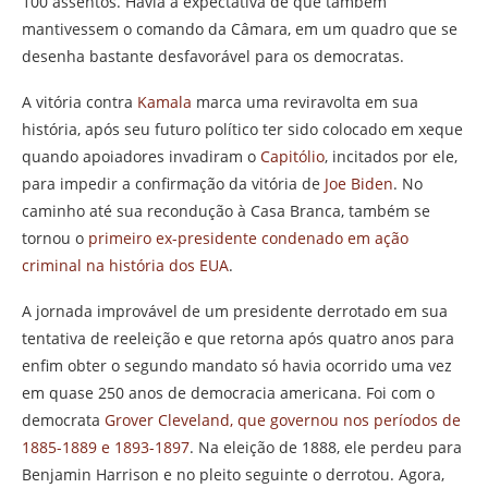
100 assentos. Havia a expectativa de que também
mantivessem o comando da Câmara, em um quadro que se
desenha bastante desfavorável para os democratas.
A vitória contra
Kamala
marca uma reviravolta em sua
história, após seu futuro político ter sido colocado em xeque
quando apoiadores invadiram o
Capitólio
, incitados por ele,
para impedir a confirmação da vitória de
Joe Biden
. No
caminho até sua recondução à Casa Branca, também se
tornou o
primeiro ex-presidente condenado em ação
criminal na história dos EUA
.
A jornada improvável de um presidente derrotado em sua
tentativa de reeleição e que retorna após quatro anos para
enfim obter o segundo mandato só havia ocorrido uma vez
em quase 250 anos de democracia americana. Foi com o
democrata
Grover Cleveland, que governou nos períodos de
1885-1889 e 1893-1897
. Na eleição de 1888, ele perdeu para
Benjamin Harrison e no pleito seguinte o derrotou. Agora,