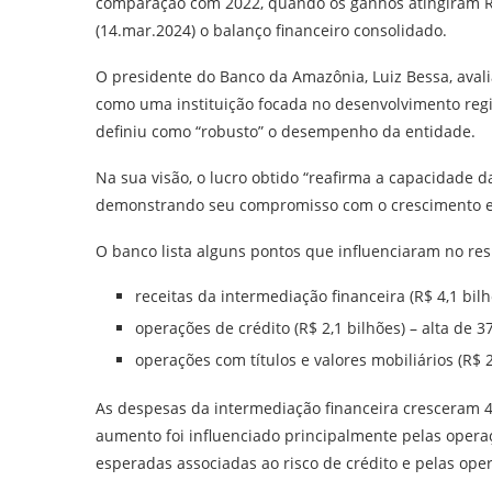
comparação com 2022, quando os ganhos atingiram R$ 1
(14.mar.2024) o balanço financeiro consolidado.
O presidente do Banco da Amazônia, Luiz Bessa, avali
como uma instituição focada no desenvolvimento regio
definiu como “robusto” o desempenho da entidade.
Na sua visão, o lucro obtido “reafirma a capacidade da i
demonstrando seu compromisso com o crescimento econ
O banco lista alguns pontos que influenciaram no re
receitas da intermediação financeira (R$ 4,1 b
operações de crédito (R$ 2,1 bilhões) – alta de 3
operações com títulos e valores mobiliários (R
As despesas da intermediação financeira cresceram 42
aumento foi influenciado principalmente pelas operaç
esperadas associadas ao risco de crédito e pelas oper