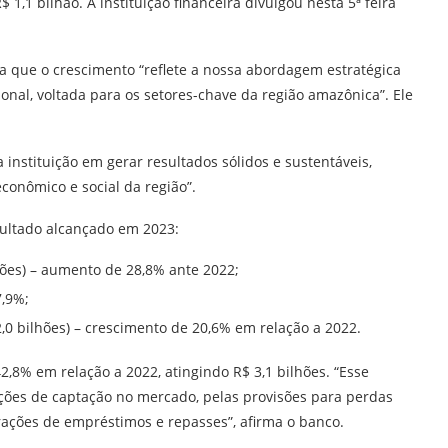
,1 bilhão. A instituição financeira divulgou nesta 5ª feira
a que o crescimento “reflete a nossa abordagem estratégica
nal, voltada para os setores-chave da região amazônica”. Ele
nstituição em gerar resultados sólidos e sustentáveis,
ômico e social da região”.
sultado alcançado em 2023:
ilhões) – aumento de 28,8% ante 2022;
7,9%;
$ 2,0 bilhões) – crescimento de 20,6% em relação a 2022.
,8% em relação a 2022, atingindo R$ 3,1 bilhões. “Esse
ões de captação no mercado, pelas provisões para perdas
ações de empréstimos e repasses”, afirma o banco.