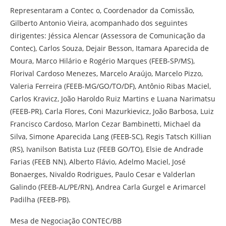
Representaram a Contec o, Coordenador da Comissão,
Gilberto Antonio Vieira, acompanhado dos seguintes
dirigentes: Jéssica Alencar (Assessora de Comunicação da
Contec), Carlos Souza, Dejair Besson, Itamara Aparecida de
Moura, Marco Hilário e Rogério Marques (FEEB-SP/MS),
Florival Cardoso Menezes, Marcelo Araújo, Marcelo Pizzo,
Valeria Ferreira (FEEB-MG/GO/TO/DF), Antônio Ribas Maciel,
Carlos Kravicz, João Haroldo Ruiz Martins e Luana Narimatsu
(FEEB-PR), Carla Flores, Coni Mazurkievicz, João Barbosa, Luiz
Francisco Cardoso, Marlon Cezar Bambinetti, Michael da
Silva, Simone Aparecida Lang (FEEB-SC), Regis Tatsch Killian
(RS), Ivanilson Batista Luz (FEEB GO/TO), Elsie de Andrade
Farias (FEEB NN), Alberto Flávio, Adelmo Maciel, José
Bonaerges, Nivaldo Rodrigues, Paulo Cesar e Valderlan
Galindo (FEEB-AL/PE/RN), Andrea Carla Gurgel e Arimarcel
Padilha (FEEB-PB).
Mesa de Negociação CONTEC/BB