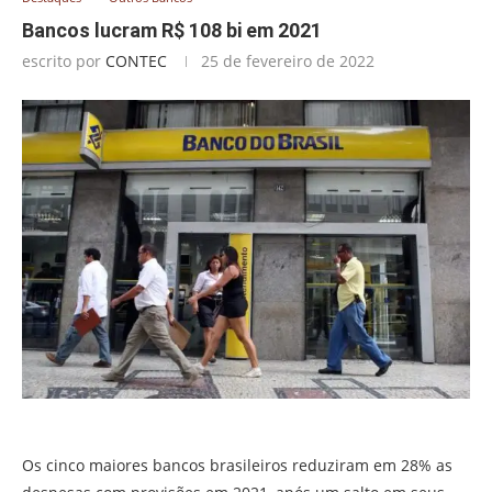
Bancos lucram R$ 108 bi em 2021
escrito por
CONTEC
25 de fevereiro de 2022
Entre os cinco grandes bancos, BB foi o que teve a maior alta
no lucro em 2021 Foto: Fabio Mota/AE
Os cinco maiores bancos brasileiros reduziram em 28% as