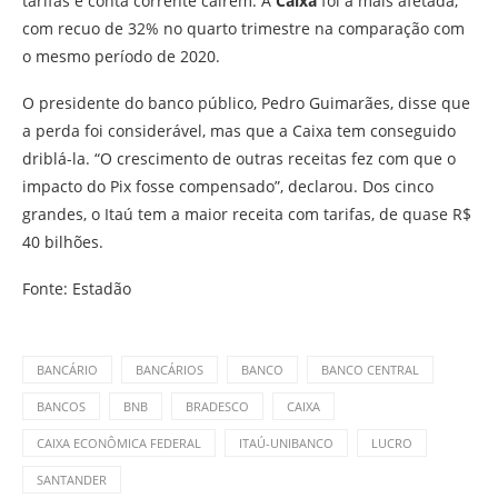
tarifas e conta corrente caírem. A
Caixa
foi a mais afetada,
com recuo de 32% no quarto trimestre na comparação com
o mesmo período de 2020.
O presidente do banco público, Pedro Guimarães, disse que
a perda foi considerável, mas que a Caixa tem conseguido
driblá-la. “O crescimento de outras receitas fez com que o
impacto do Pix fosse compensado”, declarou. Dos cinco
grandes, o Itaú tem a maior receita com tarifas, de quase R$
40 bilhões.
Fonte: Estadão
BANCÁRIO
BANCÁRIOS
BANCO
BANCO CENTRAL
BANCOS
BNB
BRADESCO
CAIXA
CAIXA ECONÔMICA FEDERAL
ITAÚ-UNIBANCO
LUCRO
SANTANDER